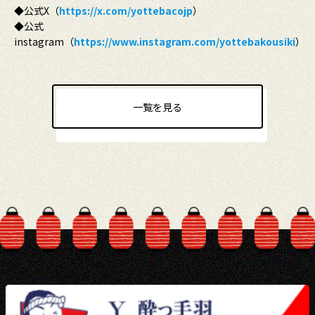
◆公式X（
https://x.com/yottebacojp
）
◆公式
instagram（
https://www.instagram.com/yottebakousiki
）
一覧を見る