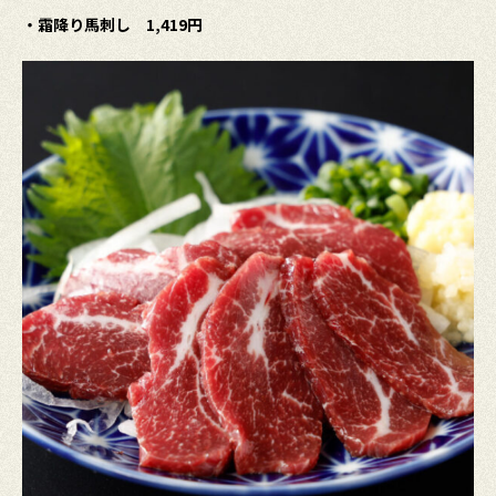
・霜降り馬刺し 1,419円