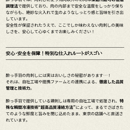
調理法
で提供しており、肉の内部まで安全な温度をしっかり保ち
ながらも、絶妙な火入れで生のようなしっとり感と旨味を引き出
しています。
安全性が保証されたうえで、ここでしか味わえない肉刺しの美味
しさを、安心して心ゆくまでお楽しみください！
安心・安全を保障！
特別な仕入れルートがスゴい
酔っ手羽の肉刺しには実はおいしさの秘密があります…！
それは、自社工場や提携ファームとの連携による、
徹底した品質
管理と技術力
。
酔っ手羽で提供している鶏刺しは専用の自社工場で処理され、
特
殊な瞬間冷凍技術
“超高品質凍結方法”
によって、まるでさばきた
てのような鮮度と旨みを閉じ込めたまま、東京の店舗へと直送さ
れています。