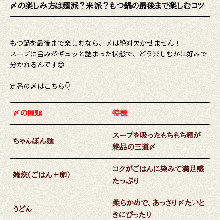
〆の楽しみ方は麺派？米派？もつ鍋の最後まで楽しむコツ
もつ鍋を最後まで楽しむなら、〆は絶対欠かせません！
スープに旨みがギュッと詰まった状態で、どう楽しむかは好みで
分かれるんです😊
定番の〆はこちら👇
〆の種類
特徴
スープを吸ったもちもち麺が
ちゃんぽん麺
絶品の王道〆
コクがごはんに染みて満足感
雑炊（ごはん＋卵）
たっぷり
柔らかめで、あっさり〆たいと
うどん
きにぴったり