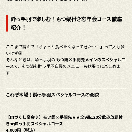
酔っ手羽で楽しむ！もつ鍋付き忘年会コース徹底
紹介！
ここまで読んで「ちょっと食べたくなってきた…！」って人も多
いはず🤭
そんなときは、酔っ手羽の
もつ鍋×手羽先メインのスペシャルコ
ース
で、もつ鍋も酔っ手羽自慢のメニューも欲張りに楽しめま
す！
これぞ本場！酔っ手羽スペシャルコースの全貌
【肉づくし宴会♪】モツ鍋×手羽先★★全9品120分飲み放題付
き★酔っ手羽スペシャルコース
4,000円（税込）