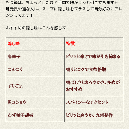
もつ鍋は、ちょっとしたひと手間で味がぐっと引き立ちます✨
地元民や通な人は、スープに隠し味をプラスして自分好みにアレ
ンジしてます！
おすすめの隠し味はこんな感じ💡
隠し味
特徴
唐辛子
ピリッと辛さで味が引き締まる
にんにく
香りとコクで食欲倍増
香ばしさとまろやかさ。多めが
すりごま
おすすめ
黒コショウ
スパイシーなアクセント
ゆず柚子胡椒
ピリッと爽やか、九州発祥