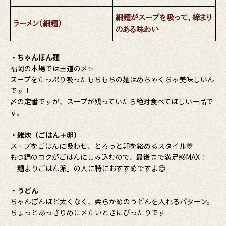
細麺がスープを吸って、締まり
ラーメン（細麺）
のある味わい
・ちゃんぽん麺
福岡の本場では王道の〆✨
スープをたっぷり吸ったもちもちの麺はめちゃくちゃ美味しいん
です！
〆の定番ですが、スープが残っていたら絶対食べてほしい一品で
す。
・雑炊（ごはん＋卵）
スープをごはんに吸わせ、とろっと卵を絡めるスタイル💛
もつ鍋のコクがごはんにしみ込むので、最後まで満足感MAX！
「麺よりごはん派」の人に特におすすめですよ😊
・うどん
ちゃんぽんほど太くなく、柔らかめのうどんを入れるパターン。
ちょっとあっさりめに〆たいときにぴったりです