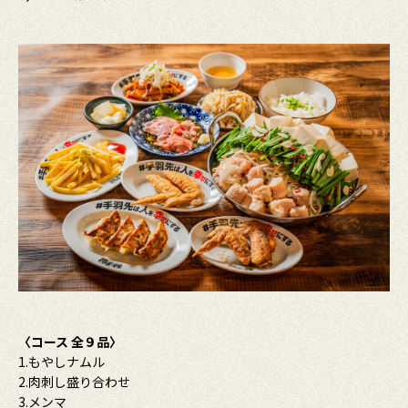
〈コース 全９品〉
1.もやしナムル
2.肉刺し盛り合わせ
3.メンマ