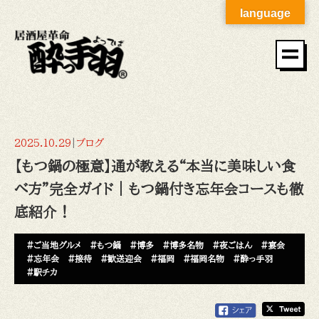
language
2025.10.29
|
ブログ
【もつ鍋の極意】通が教える“本当に美味しい食
べ方”完全ガイド｜もつ鍋付き忘年会コースも徹
底紹介！
#ご当地グルメ
#もつ鍋
#博多
#博多名物
#夜ごはん
#宴会
#忘年会
#接待
#歓送迎会
#福岡
#福岡名物
#酔っ手羽
#駅チカ