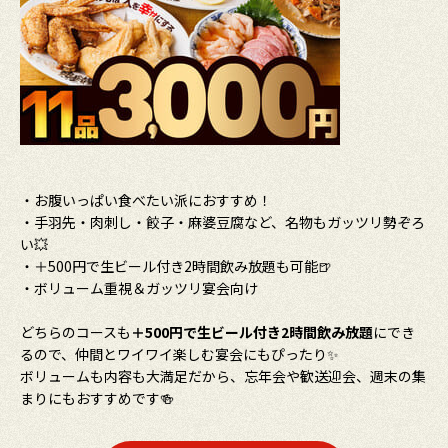
・お腹いっぱい食べたい派におすすめ！
・手羽先・肉刺し・餃子・麻婆豆腐など、名物もガッツリ勢ぞろ
い💥
・＋500円で生ビール付き2時間飲み放題も可能🍺
・ボリューム重視＆ガッツリ宴会向け
どちらのコースも
＋500円で生ビール付き2時間飲み放題
にでき
るので、仲間とワイワイ楽しむ宴会にもぴったり✨
ボリュームも内容も大満足だから、忘年会や歓送迎会、週末の集
まりにもおすすめです🍻