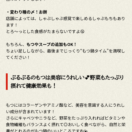
・変わり種の〆！お餅
店舗によっては、しゃぶしゃぶ感覚で楽しめるしゃぶもちもあり
ます！
とろ〜っとした食感がたまらないですよ🤤
もちろん、
もつやスープの追加もOK！
ちょい足ししながら、最後までじっくり“もつ鍋タイム”を満喫し
てください！
ぷるぷるのもつは美容にうれしい💕野菜もたっぷり
摂れて健康効果も！
もつにはコラーゲンやアミノ酸など、美容を意識する人にうれし
い成分が含まれています！
さらにキャベツやニラなど、野菜をたっぷり入れればビタミンや
食物繊維もバランスよく摂れて◎おいしく食べながら、自然と栄
養がとれるのがもつ鍋のいいところですね💫