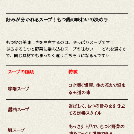
好みが分かれるスープ！もつ鍋の味わいの決め手
もつ鍋の美味しさを左右するのは、やっぱりスープです！
ぷるぷるもつと野菜に染み込むスープの味わい――どれを選ぶか
で、同じ具材でもまったく違うごちそうになるんです✨
スープの種類
特徴
コク深く濃厚、体の芯まで温ま
味噌スープ
る王道の味
香ばしく、もつの旨みを引き立
醤油スープ
てる定番スタイル
あっさり上品で、もつと野菜の
塩スープ
味をじっくり堪能できる