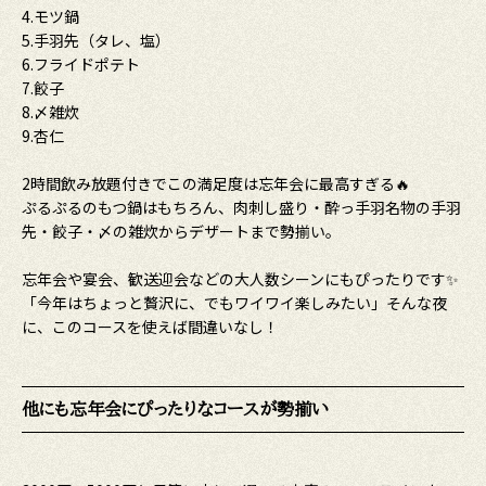
4.モツ鍋
5.手羽先（タレ、塩）
6.フライドポテト
7.餃子
8.〆雑炊
9.杏仁
2時間飲み放題付きでこの満足度は忘年会に最高すぎる🔥
ぷるぷるのもつ鍋はもちろん、肉刺し盛り・酔っ手羽名物の手羽
先・餃子・〆の雑炊からデザートまで勢揃い。
忘年会や宴会、歓送迎会などの大人数シーンにもぴったりです✨
「今年はちょっと贅沢に、でもワイワイ楽しみたい」そんな夜
に、このコースを使えば間違いなし！
他にも忘年会にぴったりなコースが勢揃い