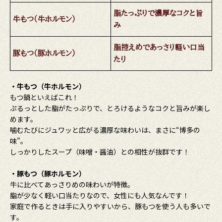
脂たっぷりで濃厚なコクと旨
牛もつ（牛ホルモン）
み
脂控えめであっさり軽い口当
豚もつ（豚ホルモン）
たり
・牛もつ（牛ホルモン）
もつ鍋といえばこれ！
ぷるっとした脂がたっぷりで、とろけるようなコクと旨みが楽し
めます。
噛むたびにジュワッと広がる濃厚な味わいは、まさに“博多の
味”。
しっかりしたスープ（味噌・醤油）との相性が抜群です！
・豚もつ（豚ホルモン）
牛に比べてあっさりめの味わいが特徴。
脂が少なく軽い口当たりなので、女性にも人気なんです！
家庭で作るときは手に入りやすいから、豚もつを使う人も多いで
す。