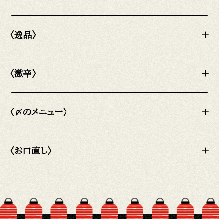
〈逸品〉
+
〈激辛〉
+
〈〆のメニュー〉
+
〈お口直し〉
+