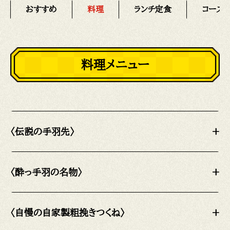
おすすめ
料理
ランチ定食
コース
料理メニュー
〈伝説の手羽先〉
+
〈酔っ手羽の名物〉
+
〈自慢の自家製粗挽きつくね〉
+