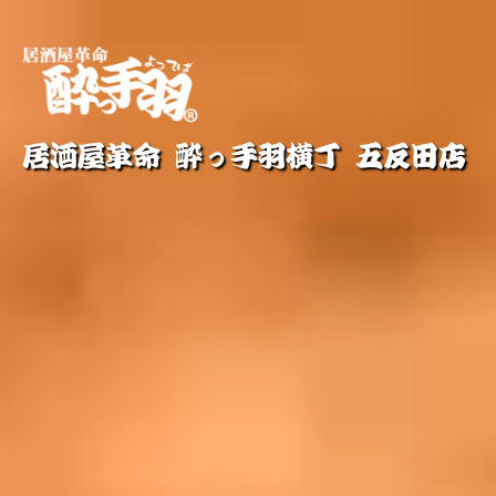
居酒屋革命 酔っ手羽横丁 五反田店