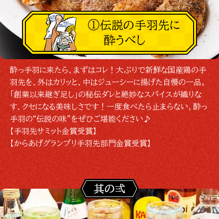
①伝説の手羽先に
酔うべし
酔っ手羽に来たら、まずはコレ！大ぶりで新鮮な国産鶏の手
羽先を、外はカリッと、中はジューシーに揚げた自慢の一品。
「創業以来継ぎ足し」の秘伝ダレと絶妙なスパイスが織りな
す、クセになる美味しさです！一度食べたら止まらない、酔っ
手羽の“伝説の味”をぜひご堪能ください♪
【手羽先サミット金賞受賞】
【からあげグランプリ手羽先部門金賞受賞】