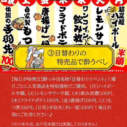
③日替わりの
特売品で酔うべし
【毎日が特売日】酔っ手羽名物「日替わりイベント」！曜
日ごとに人気商品を特別価格でご提供。 (月)ハイボー
ル半額、(火)レモンサワー半額、(水)飲み放題500円、
(木)フライドポテト100円、(金)唐揚げ100円、(土)も
つ煮100円、(日祝)手羽先（タレ・塩）100円！毎日お
得にご利用ください♪
（※六本木店、北千住本館では実施しておりません）