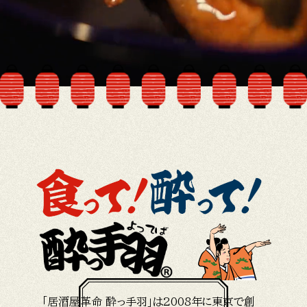
「居酒屋革命 酔っ手羽」は2008年に東京で創