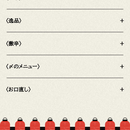
〈逸品〉
+
〈激辛〉
+
〈〆のメニュー〉
+
〈お口直し〉
+