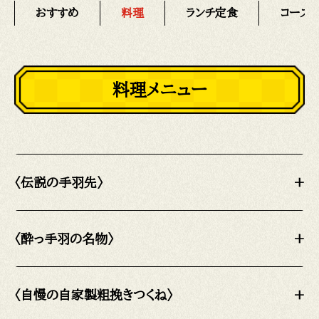
おすすめ
料理
ランチ定食
コース
料理メニュー
〈伝説の手羽先〉
+
〈酔っ手羽の名物〉
+
〈自慢の自家製粗挽きつくね〉
+