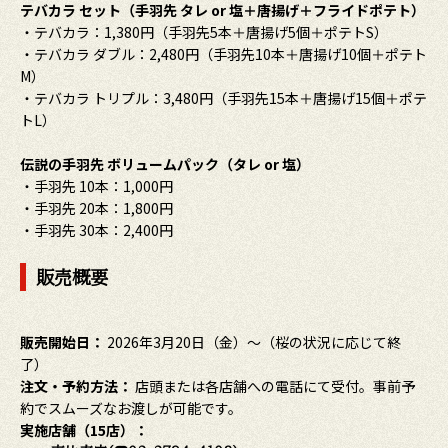
テバカラ セット（手羽先 タレ or 塩＋唐揚げ＋フライドポテト）
・テバカラ：1,380円（手羽先5本＋唐揚げ5個＋ポテトS）
・テバカラ ダブル：2,480円（手羽先10本＋唐揚げ10個＋ポテト
M）
・テバカラ トリプル：3,480円（手羽先15本＋唐揚げ15個＋ポテ
トL）
伝説の手羽先 ボリュームパック（タレ or 塩）
・手羽先 10本：1,000円
・手羽先 20本：1,800円
・手羽先 30本：2,400円
販売概要
販売開始日：
2026年3月20日（金）～（桜の状況に応じて終
了）
注文・予約方法：
店頭または各店舗への電話にて受付。事前予
約でスムーズなお渡しが可能です。
実施店舗（15店）：