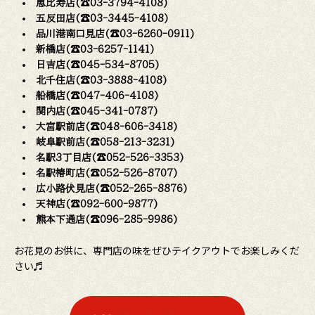
恵比寿店(☎03-3794-4108)
五反田店(☎03-3445-4108)
品川港南口見店(☎03-6260-0911)
新橋店(☎03-6257-1141)
日吉店(☎045-534-8705)
北千住店(☎03-3888-4108)
船橋店(☎047-406-4108)
関内店(☎045-341-0787)
大宮駅前店(☎048-606-3418)
岐阜駅前店(☎058-213-3231)
名駅3丁目店(☎052-526-3353)
名駅椿町店(☎052-526-8707)
広小路伏見店(☎052-265-8876)
天神店(☎092-600-9877)
熊本下通店(☎096-285-9986)
お花見のお供に、専門店の味をぜひテイクアウトでお楽しみくだ
さい♬