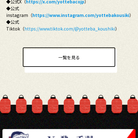
◆公式X（
https://x.com/yottebacojp
）
◆公式
instagram（
https://www.instagram.com/yottebakousiki
）
◆公式
Tiktok（
https://www.tiktok.com/@yotteba_koushiki
）
一覧を見る