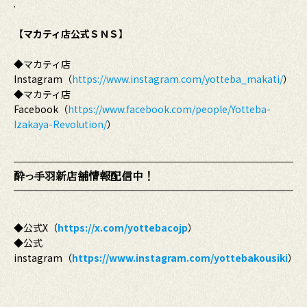
.
【マカティ店公式ＳＮＳ】
◆マカティ店
Instagram（
https://www.instagram.com/yotteba_makati/
）
◆マカティ店
Facebook（
https://www.facebook.com/people/Yotteba-
Izakaya-Revolution/
）
酔っ手羽新店舗情報配信中！
◆公式X（
https://x.com/yottebacojp
）
◆公式
instagram（
https://www.instagram.com/yottebakousiki
）