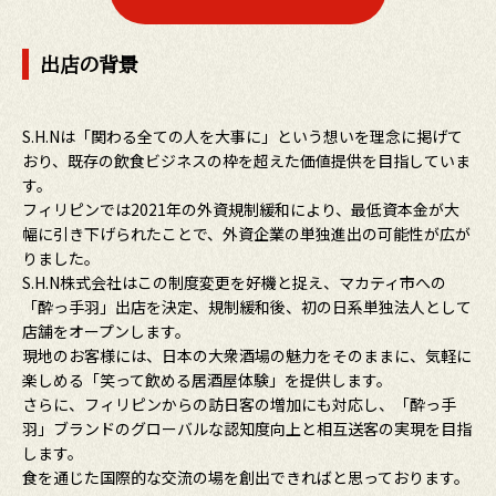
出店の背景
S.H.Nは「関わる全ての人を大事に」という想いを理念に掲げて
おり、既存の飲食ビジネスの枠を超えた価値提供を目指していま
す。
フィリピンでは2021年の外資規制緩和により、最低資本金が大
幅に引き下げられたことで、外資企業の単独進出の可能性が広が
りました。
S.H.N株式会社はこの制度変更を好機と捉え、マカティ市への
「酔っ手羽」出店を決定、規制緩和後、初の日系単独法人として
店舗をオープンします。
現地のお客様には、日本の大衆酒場の魅力をそのままに、気軽に
楽しめる「笑って飲める居酒屋体験」を提供します。
さらに、フィリピンからの訪日客の増加にも対応し、「酔っ手
羽」ブランドのグローバルな認知度向上と相互送客の実現を目指
します。
食を通じた国際的な交流の場を創出できればと思っております。