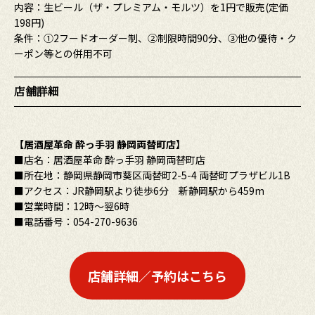
内容：生ビール（ザ・プレミアム・モルツ）を1円で販売(定価
198円)
条件：①2フードオーダー制、②制限時間90分、③他の優待・ク
ーポン等との併用不可
店舗詳細
【居酒屋革命 酔っ手羽 静岡両替町店】
■店名：居酒屋革命 酔っ手羽 静岡両替町店
■所在地：静岡県静岡市葵区両替町2-5-4 両替町プラザビル1B
■アクセス：JR静岡駅より徒歩6分 新静岡駅から459m
■営業時間：12時〜翌6時
■電話番号：054-270-9636
店舗詳細／予約はこちら