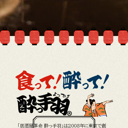
「居酒屋革命 酔っ手羽」は2008年に東京で創