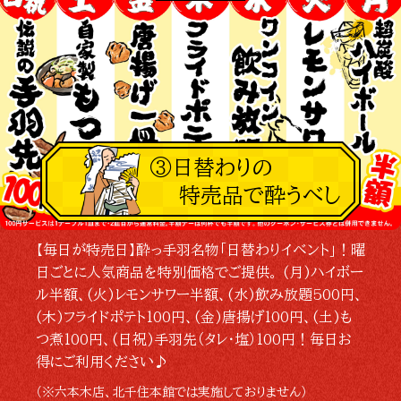
③日替わりの
特売品で酔うべし
【毎日が特売日】酔っ手羽名物「日替わりイベント」！曜
日ごとに人気商品を特別価格でご提供。 (月)ハイボー
ル半額、(火)レモンサワー半額、(水)飲み放題500円、
(木)フライドポテト100円、(金)唐揚げ100円、(土)も
つ煮100円、(日祝)手羽先（タレ・塩）100円！毎日お
得にご利用ください♪
（※六本木店、北千住本館では実施しておりません）