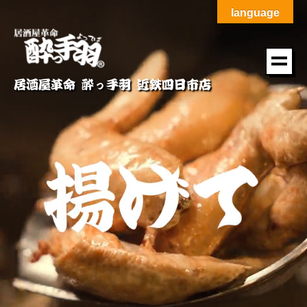
language
居酒屋革命 酔っ手羽 近鉄四日市店