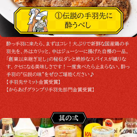
①伝説の手羽先に
酔うべし
酔っ手羽に来たら、まずはコレ！大ぶりで新鮮な国産鶏の手
羽先を、外はカリッと、中はジューシーに揚げた自慢の一品。
「創業以来継ぎ足し」の秘伝ダレと絶妙なスパイスが織りな
す、クセになる美味しさです！一度食べたら止まらない、酔っ
手羽の“伝説の味”をぜひご堪能ください♪
【手羽先サミット金賞受賞】
【からあげグランプリ手羽先部門金賞受賞】