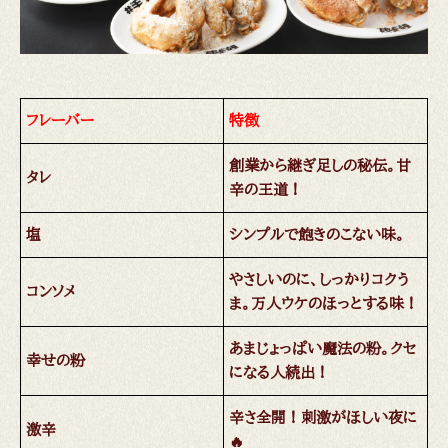
フレーバー
特徴
創業から継ぎ足しの秘伝。甘
タレ
辛の王道！
塩
シンプルで飽きのこない味。
やさしいのに、しっかりコクう
コンソメ
ま。万人ウケのほっとする味！
あまじょっぱい魔法の粉。クセ
幸せの粉
になる人続出！
辛さ全開！刺激がほしい夜に
激辛
🔥