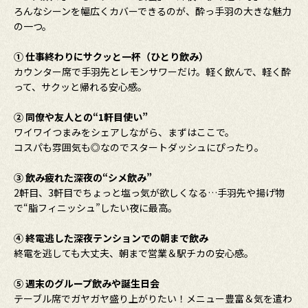
ろんなシーンを幅広くカバーできるのが、酔っ手羽の大きな魅力
の一つ。
① 仕事終わりにサクッと一杯（ひとり飲み）
カウンター席で手羽先とレモンサワーだけ。軽く飲んで、軽く酔
って、サクッと帰れる安心感。
② 同僚や友人との“1軒目使い”
ワイワイつまみをシェアしながら、まずはここで。
コスパも雰囲気も◎なのでスタートダッシュにぴったり。
③ 飲み疲れた深夜の“シメ飲み”
2軒目、3軒目でちょっと塩っ気が欲しくなる…手羽先や揚げ物
で“脂フィニッシュ”したい夜に最高。
④ 終電逃した深夜テンションでの朝まで飲み
終電を逃しても大丈夫、朝まで営業＆駅チカの安心感。
⑤ 週末のグループ飲みや誕生日会
テーブル席でガヤガヤ盛り上がりたい！メニュー豊富＆気を遣わ