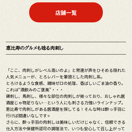
店舗一覧
恵比寿のグルメも唸る肉刺し
「ここ、肉刺しがレベル高いのよ」と常連が声をひそめる隠れた
人気メニューが、とろレバーを筆頭とした肉刺し系。
とろけるような食感、雑味ゼロの処理、香ばしいごま油の香り。
これは“酒飲みのご褒美”・・・
鶏刺し、馬刺し、様々な部位の肉刺しが揃っており、おしゃれ居
酒屋じゃ物足りない…という人にも刺さる力強いラインナップ。
恵比寿で肉刺しがある居酒屋を探してる！そんな時は酔っ手羽に
行けば間違いなしです⭐
さらに、酔っ手羽の肉刺しは美味しいだけじゃなく、信頼できる
仕入方法や保健所認可の調理法で、いつも安心して召し上がって