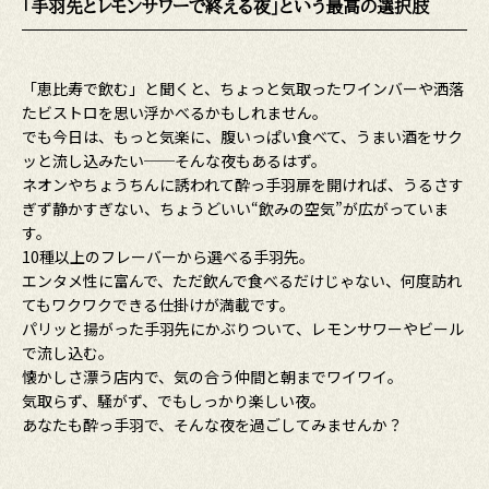
「手羽先とレモンサワーで終える夜」という最高の選択肢
「恵比寿で飲む」と聞くと、ちょっと気取ったワインバーや洒落
たビストロを思い浮かべるかもしれません。
でも今日は、もっと気楽に、腹いっぱい食べて、うまい酒をサク
ッと流し込みたい──そんな夜もあるはず。
ネオンやちょうちんに誘われて酔っ手羽扉を開ければ、うるさす
ぎず静かすぎない、ちょうどいい“飲みの空気”が広がっていま
す。
10種以上のフレーバーから選べる手羽先。
エンタメ性に富んで、ただ飲んで食べるだけじゃない、何度訪れ
てもワクワクできる仕掛けが満載です。
パリッと揚がった手羽先にかぶりついて、レモンサワーやビール
で流し込む。
懐かしさ漂う店内で、気の合う仲間と朝までワイワイ。
気取らず、騒がず、でもしっかり楽しい夜。
あなたも酔っ手羽で、そんな夜を過ごしてみませんか？