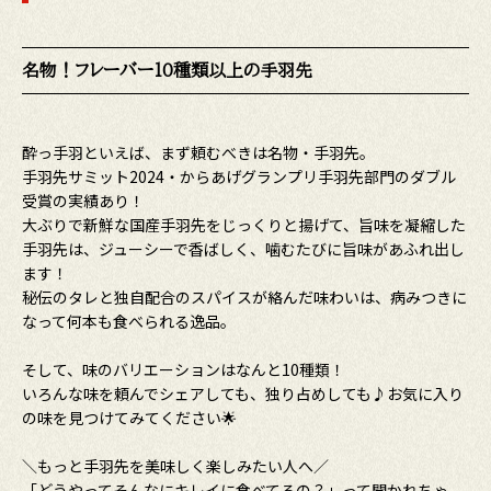
名物！フレーバー10種類以上の手羽先
酔っ手羽といえば、まず頼むべきは名物・手羽先。
手羽先サミット2024・からあげグランプリ手羽先部門のダブル
受賞の実績あり！
大ぶりで新鮮な国産手羽先をじっくりと揚げて、旨味を凝縮した
手羽先は、ジューシーで香ばしく、噛むたびに旨味があふれ出し
ます！
秘伝のタレと独自配合のスパイスが絡んだ味わいは、病みつきに
なって何本も食べられる逸品。
そして、味のバリエーションはなんと10種類！
いろんな味を頼んでシェアしても、独り占めしても♪お気に入り
の味を見つけてみてください🌟
＼もっと手羽先を美味しく楽しみたい人へ／
「どうやってそんなにキレイに食べてるの？」って聞かれちゃ