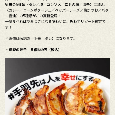
従来の5種類〈タレ／塩／コンソメ／幸せの粉／激辛〉に加え、
〈カレー／コーンポタージュ／ペッパーチーズ／梅かつお／バタ
ー醤油〉の5種類がこの夏新登場！
一度食べればやみつきになる味わいに、思わずリピート確定で
す！
※画像は伝説の手羽先（タレ）になります。
・伝説の餃子 ５個649円（税込）