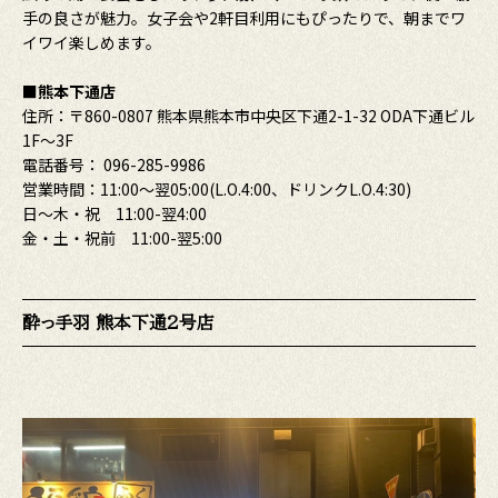
手の良さが魅力。女子会や2軒目利用にもぴったりで、朝までワ
イワイ楽しめます。
■熊本下通店
住所：〒860-0807 熊本県熊本市中央区下通2-1-32 ODA下通ビル
1F～3F
電話番号： 096-285-9986
営業時間：11:00〜翌05:00(L.O.4:00、ドリンクL.O.4:30)
日～木・祝 11:00-翌4:00
金・土・祝前 11:00-翌5:00
酔っ手羽 熊本下通2号店