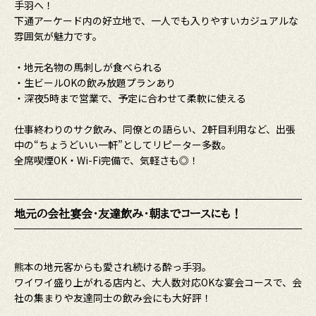
手羽へ！
下通アーケード内の好立地で、一人でも入りやすいカジュアルな
雰囲気が魅力です。
・地元名物の馬刺しが食べられる
・生ビールOKの飲み放題プランあり
・深夜5時まで営業で、予定に合わせて柔軟に使える
仕事終わりのサク飲み、同僚との語らい、2軒目利用など、出張
中の“ちょうどいい一軒”としてリピーター多数。
全席喫煙OK・Wi-Fi完備で、気軽さも◎！
地元の会社宴会・友達飲み・朝までコースにも！
熊本の地元客からも愛され続ける酔っ手羽。
ワイワイ盛り上がれる店内と、大人数対応OKな宴会コースで、会
社の集まりや友達同士の飲み会にも大好評！