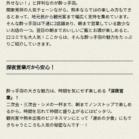
外せない！」と評判なのが酔っ手羽。
関東発祥の人気チェーンながら、熊本ならではの楽しみ方もでき
るとあって、地元民から観光客まで幅広く支持を集めています。
そんな酔っ手羽は下通に2店舗あり、朝まで営業している数少な
いお店の一つ。翌日の朝までおいしいご飯とお酒が楽しめると、
口コミでも大人気！ここからは、そんな酔っ手羽の魅力をたっぷ
りご紹介していきます。
深夜営業だから安心！
酔っ手羽の大きな魅力は、時間を気にせず楽しめる
「深夜営
業」！
二次会・三次会・シメの一杯まで、朝までノンストップで楽しめ
るから、時間を忘れて仲間と盛り上がるにはピッタリ。
観光客や熊本出張のビジネスマンにとって「遅めの夕食」にもで
きちゃうところも人気の秘密なんです…！