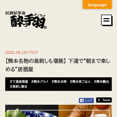
language
2025.08.18
|
ブログ
【熊本名物の馬刺しも堪能】 下通で“朝まで楽し
める”居酒屋
#下通居酒屋
#熊本グルメ
#熊本名物
#熊本夜ごはん
#熊本観光
#馬刺し熊本