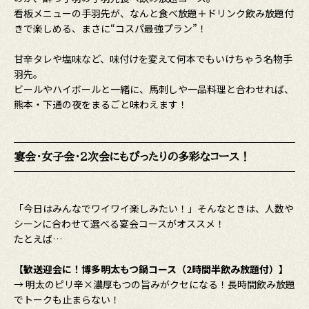
看板メニューの手羽先が、なんと食べ放題＋ドリンク飲み放題付
きで楽しめる、まさに“コスパ最強プラン”！
甘辛タレや塩味など、味付けを変えて何本でもいけちゃう名物手
羽先。
ビールやハイボールと一緒に、馬刺しや一品料理と合わせれば、
熊本・下通の夜をまるごと味わえます！
宴会・女子会・2次会にもぴったりの多彩なコース！
「今日はみんなでワイワイ楽しみたい！」そんなときは、人数や
シーンに合わせて選べる宴会コースがオススメ！
たとえば…
【歓送迎会に！博多明太もつ鍋コース（2時間半飲み放題付）】
→ 明太のピリ辛×濃厚もつの旨みがクセになる！長時間飲み放題
でトークも止まらない！