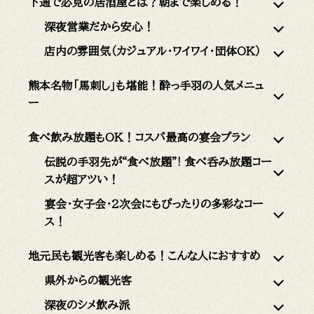
下通で必見の居酒屋とは？朝まで楽しめる！
深夜営業だから安心！
店内の雰囲気（カジュアル・ワイワイ・団体OK）
熊本名物「馬刺し」も堪能！酔っ手羽の人気メニュ
ー
食べ飲み放題もOK！コスパ最高の宴会プラン
伝説の手羽先が“食べ放題”! 食べ呑み放題コー
スが超アツい！
宴会・女子会・2次会にもぴったりの多彩なコー
ス！
地元民も観光客も楽しめる！こんな人におすすめ
県外からの観光客
深夜のシメ飲み派