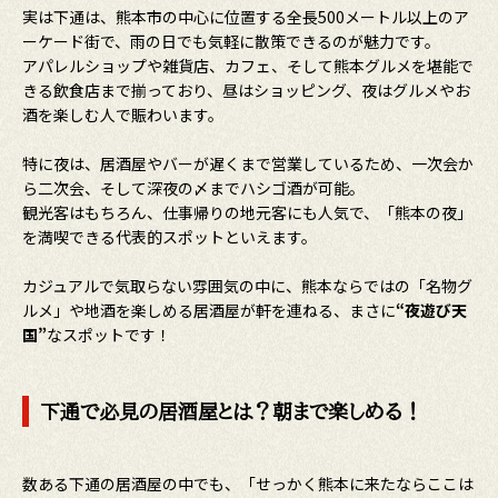
実は下通は、熊本市の中心に位置する全長500メートル以上のア
ーケード街で、雨の日でも気軽に散策できるのが魅力です。
アパレルショップや雑貨店、カフェ、そして熊本グルメを堪能で
きる飲食店まで揃っており、昼はショッピング、夜はグルメやお
酒を楽しむ人で賑わいます。
特に夜は、居酒屋やバーが遅くまで営業しているため、一次会か
ら二次会、そして深夜の〆までハシゴ酒が可能。
観光客はもちろん、仕事帰りの地元客にも人気で、「熊本の夜」
を満喫できる代表的スポットといえます。
カジュアルで気取らない雰囲気の中に、熊本ならではの「名物グ
ルメ」や地酒を楽しめる居酒屋が軒を連ねる、まさに
“夜遊び天
国”
なスポットです！
下通で必見の居酒屋とは？朝まで楽しめる！
数ある下通の居酒屋の中でも、「せっかく熊本に来たならここは