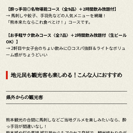
【酔っ手羽◎名物堪能コース〈全9品〉＋2時間飲み放題付】
→ 馬刺しや餃子、手羽先などの人気メニューを網羅！
「熊本来たならこれ食べとけ！」コースです。
【お手軽サク飲みコース〈全7品〉＋2時間飲み放題付（生ビール
OK）】
→ 2軒目や女子会のちょい飲みに◎コスパ抜群＆ライトなボリュ
ーム感がちょうどいい
地元民も観光客も楽しめる！こんな人におすすめ
県外からの観光客
熊本観光の合間に馬刺しなどご当地グルメを楽しみたいなら、酔
っ手羽が間違いなし！
熊本城や桜の馬場 城彩苑からもアクセス良好で、観光終わりのデ