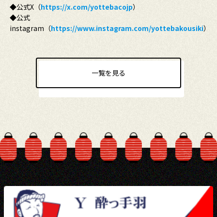
◆公式X（
https://x.com/yottebacojp
）
◆公式
instagram（
https://www.instagram.com/yottebakousiki
）
一覧を見る