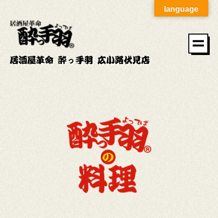
language
居酒屋革命 酔っ手羽 広小路伏見店