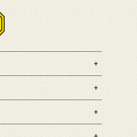
+
+
+
+