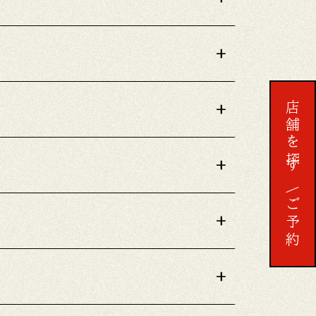
+
店舗を探す
+
+
予約する
ご予約
+
+