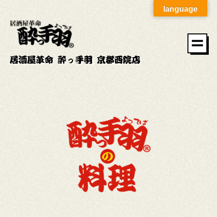
language
居酒屋革命 酔っ手羽 京都西院店