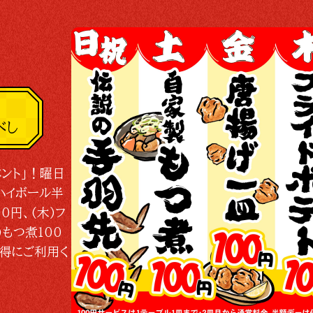
べし
ント」！曜日
ハイボール半
0円、(木)フ
)もつ煮100
お得にご利用く