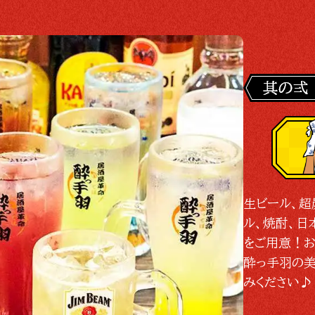
生ビール、超
ル、焼酎、日
をご用意！お
酔っ手羽の美
みください♪