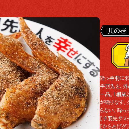
酔っ手羽に来
手羽先を、外
一品。「創業
が織りなす、
らない、酔っ
【手羽先サミ
【からあげグ