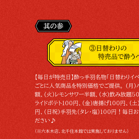
③日替わりの
特売品で酔う
【毎日が特売日】酔っ手羽名物「日替わりイベ
ごとに人気商品を特別価格でご提供。 (月)
額、(火)レモンサワー半額、(水)飲み放題50
ライドポテト100円、(金)唐揚げ100円、(土
円、(日祝)手羽先（タレ・塩）100円！毎日
ださい♪
（※六本木店、北千住本館では実施しておりません）