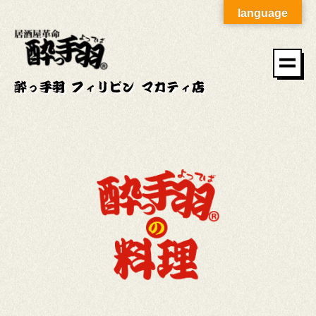
language
酔っ手羽 フィリピン マカティ店