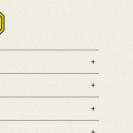
+
+
+
+