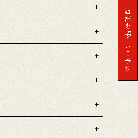
+
店舗を探す
+
予約する
ご予約
+
+
+
+