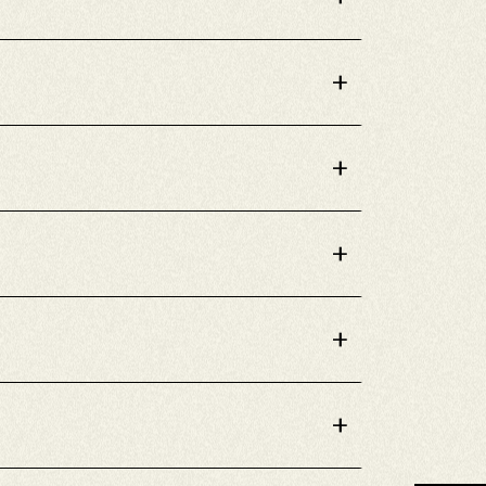
+
+
+
+
+