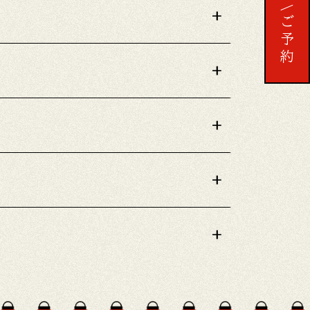
予約する
+
ご予約
+
+
+
+