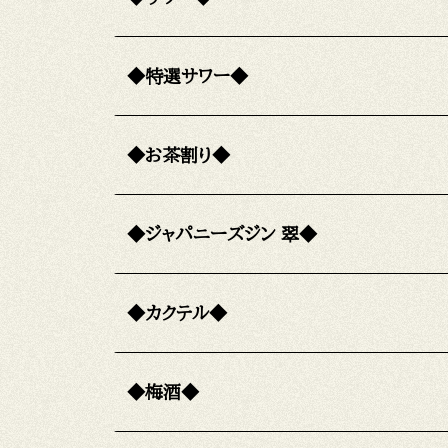
◆特選サワー◆
◆お茶割り◆
◆ジャパニーズジン 翠◆
◆カクテル◆
◆梅酒◆