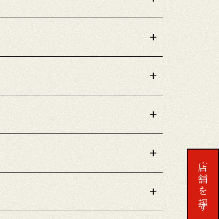
+
+
+
+
店舗を探す
+