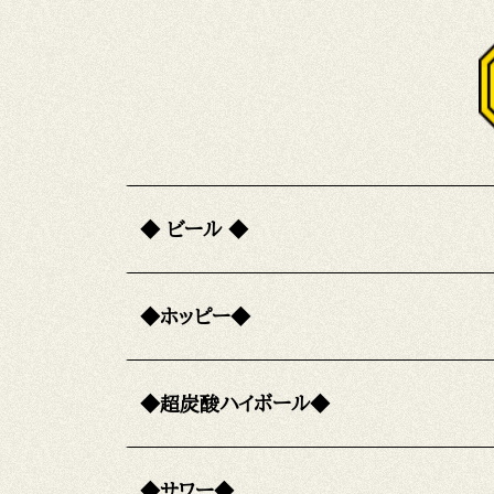
◆ ビール ◆
◆ホッピー◆
◆超炭酸ハイボール◆
◆サワー◆