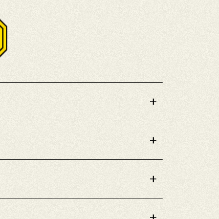
+
+
+
+