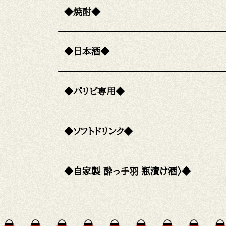
◆焼酎◆
◆日本酒◆
◆パリピ専用◆
◆ソフトドリンク◆
◆自家製 酔っ手羽 瓶漬け酒〉◆