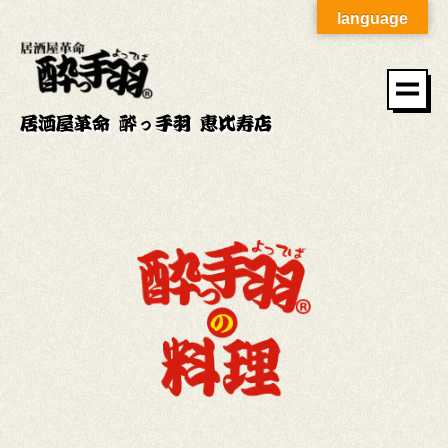
language
居酒屋革命 酔っ手羽 恵比寿店