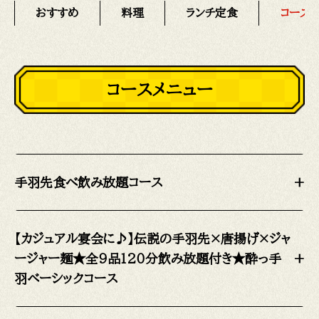
おすすめ
料理
ランチ定食
コース
コースメニュー
手羽先食べ飲み放題コース
+
【カジュアル宴会に♪】伝説の手羽先×唐揚げ×ジャ
ージャー麺★全9品120分飲み放題付き★酔っ手
+
羽ベーシックコース