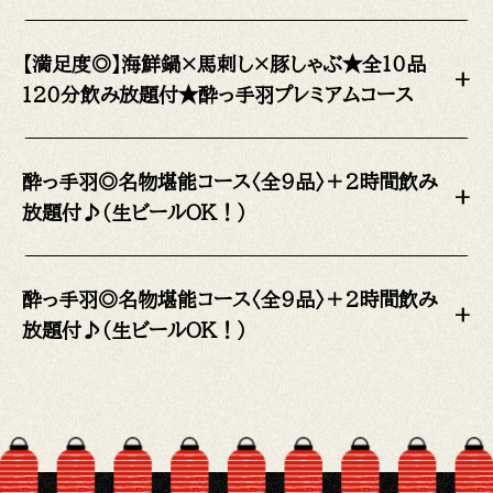
【満足度◎】海鮮鍋×馬刺し×豚しゃぶ★全10品
+
120分飲み放題付★酔っ手羽プレミアムコース
酔っ手羽◎名物堪能コース〈全9品〉＋2時間飲み
+
放題付♪（生ビールOK！）
酔っ手羽◎名物堪能コース〈全9品〉＋2時間飲み
+
放題付♪（生ビールOK！）