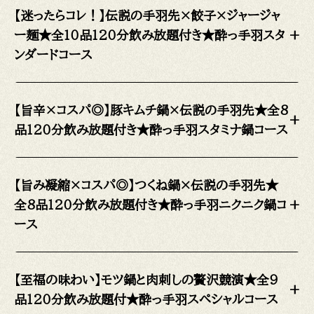
【迷ったらコレ！】伝説の手羽先×餃子×ジャージャ
ー麺★全10品120分飲み放題付き★酔っ手羽スタ
+
ンダードコース
【旨辛×コスパ◎】豚キムチ鍋×伝説の手羽先★全8
+
品120分飲み放題付き★酔っ手羽スタミナ鍋コース
【旨み凝縮×コスパ◎】つくね鍋×伝説の手羽先★
全8品120分飲み放題付き★酔っ手羽ニクニク鍋コ
+
ース
【至福の味わい】モツ鍋と肉刺しの贅沢競演★全9
+
品120分飲み放題付★酔っ手羽スペシャルコース