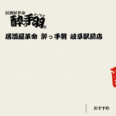
居酒屋革命 酔っ手羽 岐阜駅前店
おすすめ