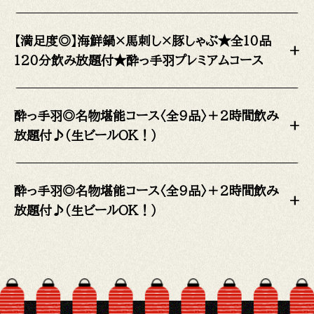
【満足度◎】海鮮鍋×馬刺し×豚しゃぶ★全10品
+
120分飲み放題付★酔っ手羽プレミアムコース
酔っ手羽◎名物堪能コース〈全9品〉＋2時間飲み
+
放題付♪（生ビールOK！）
酔っ手羽◎名物堪能コース〈全9品〉＋2時間飲み
+
放題付♪（生ビールOK！）