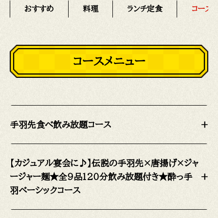
おすすめ
料理
ランチ定食
コース
コースメニュー
手羽先食べ飲み放題コース
+
【カジュアル宴会に♪】伝説の手羽先×唐揚げ×ジャ
ージャー麺★全9品120分飲み放題付き★酔っ手
+
羽ベーシックコース