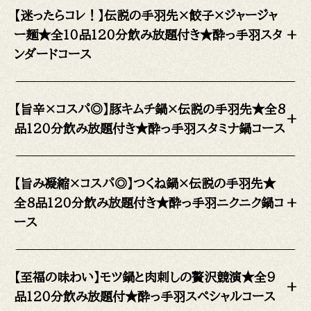
【迷ったらコレ！】伝説の手羽先×餃子×ジャージャ
ー麺★全10品120分飲み放題付き★酔っ手羽スタ
+
ンダードコース
【旨辛×コスパ◎】豚キムチ鍋×伝説の手羽先★全8
+
品120分飲み放題付き★酔っ手羽スタミナ鍋コース
【旨み凝縮×コスパ◎】つくね鍋×伝説の手羽先★
全8品120分飲み放題付き★酔っ手羽ニクニク鍋コ
+
ース
【至福の味わい】モツ鍋と肉刺しの贅沢競演★全9
+
品120分飲み放題付★酔っ手羽スペシャルコース