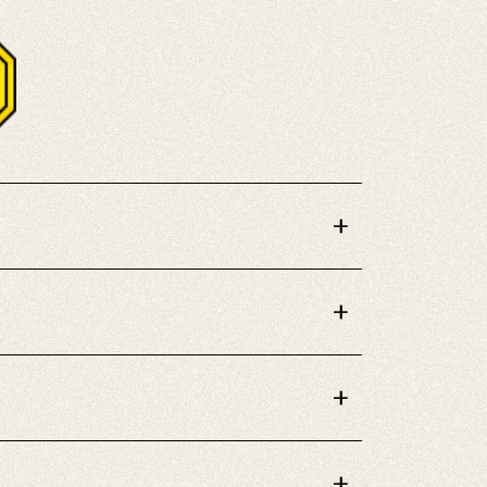
+
+
+
+