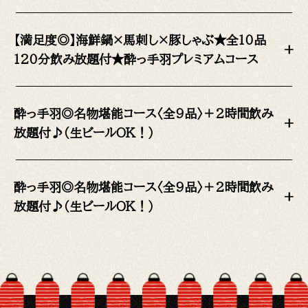
【満足度◎】海鮮鍋×馬刺し×豚しゃぶ★全10品
+
120分飲み放題付★酔っ手羽プレミアムコース
酔っ手羽◎名物堪能コース〈全9品〉＋2時間飲み
+
放題付♪（生ビールOK！）
酔っ手羽◎名物堪能コース〈全9品〉＋2時間飲み
+
放題付♪（生ビールOK！）