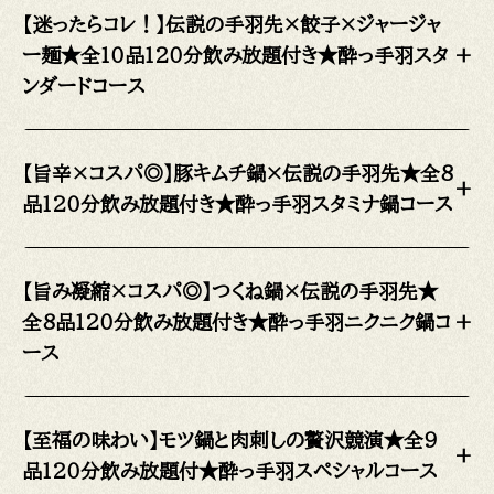
【迷ったらコレ！】伝説の手羽先×餃子×ジャージャ
ー麺★全10品120分飲み放題付き★酔っ手羽スタ
+
ンダードコース
【旨辛×コスパ◎】豚キムチ鍋×伝説の手羽先★全8
+
品120分飲み放題付き★酔っ手羽スタミナ鍋コース
【旨み凝縮×コスパ◎】つくね鍋×伝説の手羽先★
全8品120分飲み放題付き★酔っ手羽ニクニク鍋コ
+
ース
【至福の味わい】モツ鍋と肉刺しの贅沢競演★全9
+
品120分飲み放題付★酔っ手羽スペシャルコース