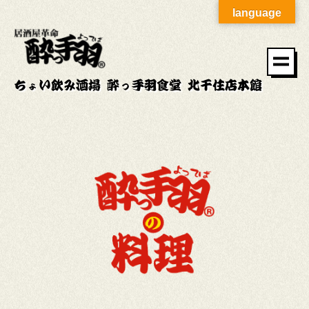
language
ちょい飲み酒場 酔っ手羽食堂 北千住店本館