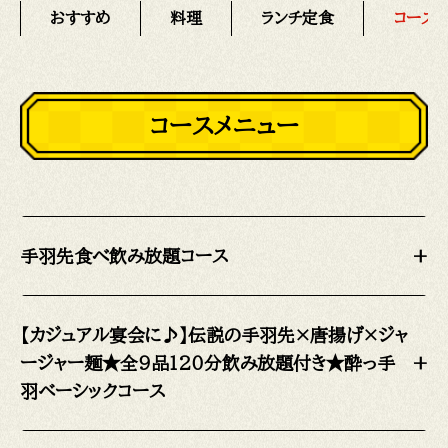
おすすめ
料理
ランチ定食
コース
コースメニュー
手羽先食べ飲み放題コース
+
【カジュアル宴会に♪】伝説の手羽先×唐揚げ×ジャ
ージャー麺★全9品120分飲み放題付き★酔っ手
+
羽ベーシックコース