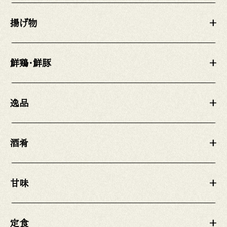
揚げ物
+
鮮鶏・鮮豚
+
逸品
+
酒肴
+
甘味
+
定食
+