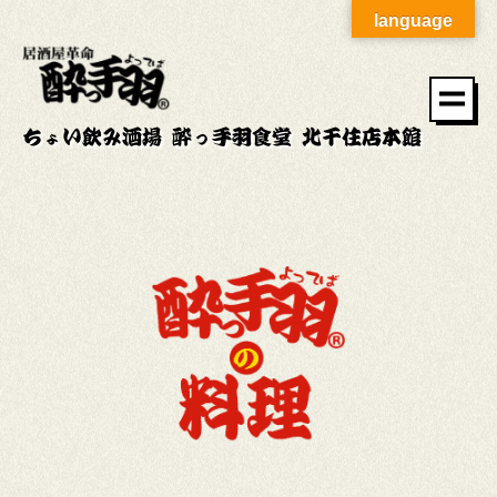
language
ちょい飲み酒場 酔っ手羽食堂 北千住店本館