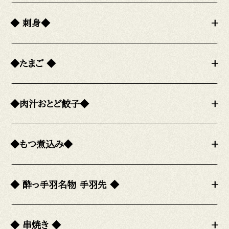
◆ 刺身◆
+
◆たまご ◆
+
◆肉汁おとど餃子◆
+
◆もつ煮込み◆
+
◆ 酔っ手羽名物 手羽先 ◆
+
◆ 串焼き ◆
+