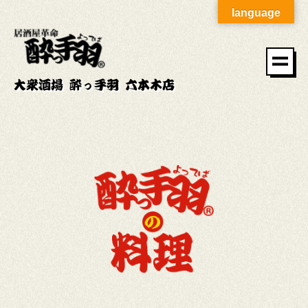
language
大衆酒場 酔っ手羽 六本木店