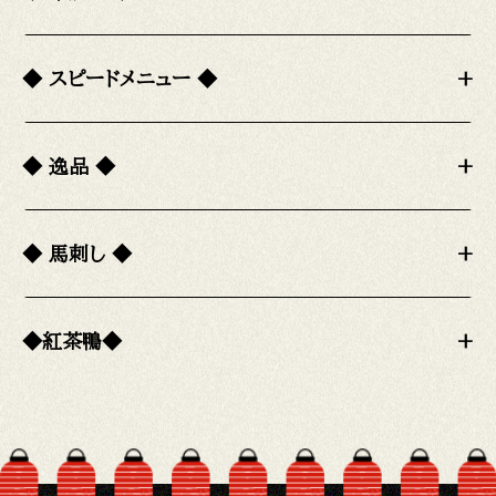
◆ スピードメニュー ◆
+
◆ 逸品 ◆
+
◆ 馬刺し ◆
+
◆紅茶鴨◆
+