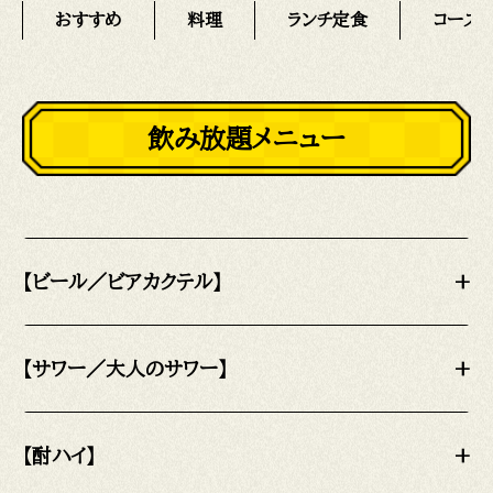
おすすめ
料理
ランチ定食
コース
飲み放題メニュー
【ビール／ビアカクテル】
+
【サワー／大人のサワー】
+
【酎ハイ】
+