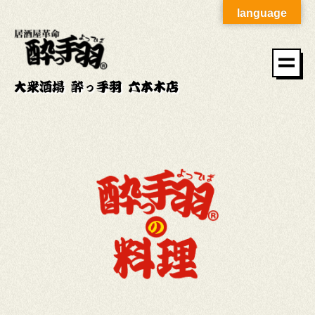
language
大衆酒場 酔っ手羽 六本木店