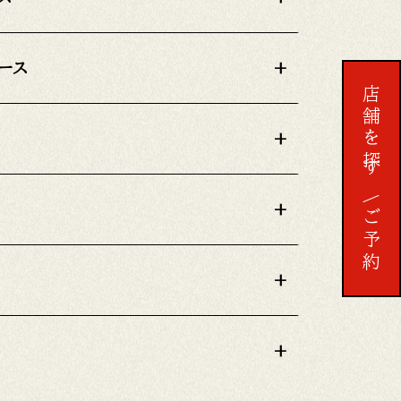
ース
+
店舗を探す
+
予約する
+
ご予約
+
+