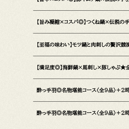
【旨み凝縮×コスパ◎】つくね鍋×伝説の
【至福の味わい】モツ鍋と肉刺しの贅沢競
【満足度◎】海鮮鍋×馬刺し×豚しゃぶ★
酔っ手羽◎名物堪能コース〈全9品〉＋2
酔っ手羽◎名物堪能コース〈全9品〉＋2