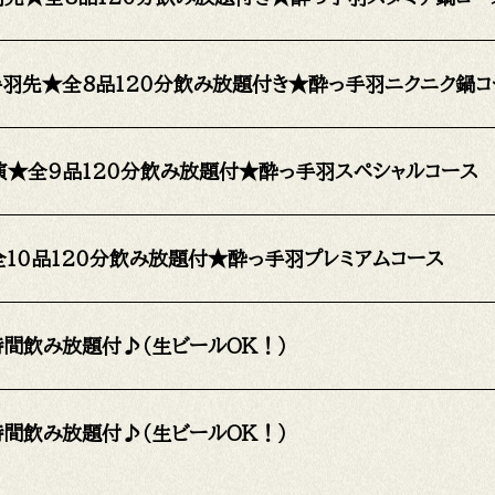
手羽先★全8品120分飲み放題付き★酔っ手羽ニクニク鍋コ
演★全9品120分飲み放題付★酔っ手羽スペシャルコース
全10品120分飲み放題付★酔っ手羽プレミアムコース
時間飲み放題付♪（生ビールOK！）
時間飲み放題付♪（生ビールOK！）