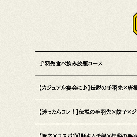
手羽先食べ飲み放題コース
【カジュアル宴会に♪】伝説の手羽先×唐
【迷ったらコレ！】伝説の手羽先×餃子×ジ
【旨辛×コスパ◎】豚キムチ鍋×伝説の手