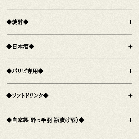
◆焼酎◆
+
◆日本酒◆
+
◆パリピ専用◆
+
◆ソフトドリンク◆
+
◆自家製 酔っ手羽 瓶漬け酒〉◆
+