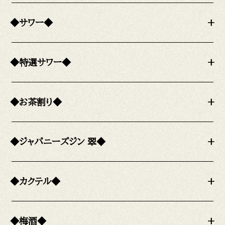
◆サワー◆
+
◆特選サワー◆
+
◆お茶割り◆
+
◆ジャパニーズジン 翠◆
+
◆カクテル◆
+
◆梅酒◆
+