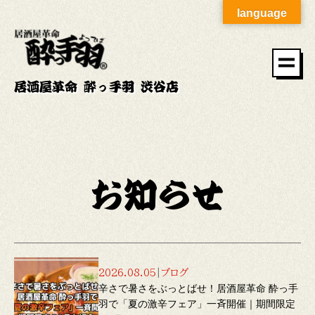
language
居酒屋革命 酔っ手羽 渋谷店
お知らせ
2026.08.05
|
ブログ
辛さで暑さをぶっとばせ！居酒屋革命 酔っ手
羽で「夏の激辛フェア」一斉開催｜期間限定