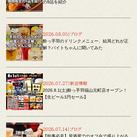
の9品を紹介
2026.08.05
|
ブログ
酔っ手羽のドリンクメニュー、結局どれが正
解？バイトちゃんに聞いてみた
2026.07.27
|
新店情報
2026.8.1(土)酔っ手羽福山元町店オープン！
【生ビール1円セール】
2026.07.14
|
ブログ
【幹事必見】居酒屋でのオフ会で盛り上がる